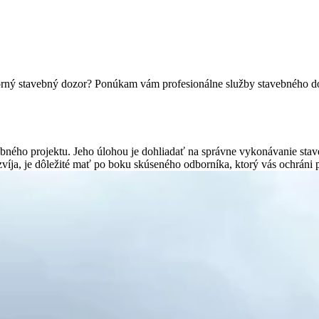
borný stavebný dozor? Ponúkam vám profesionálne služby stavebného doz
bného projektu. Jeho úlohou je dohliadať na správne vykonávanie stav
 rozvíja, je dôležité mať po boku skúseného odborníka, ktorý vás ochr